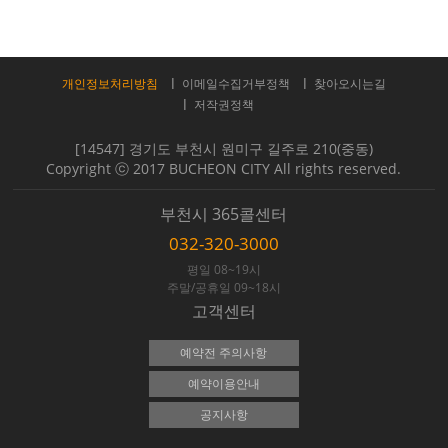
개인정보처리방침
이메일수집거부정책
찾아오시는길
저작권정책
[14547] 경기도 부천시 원미구 길주로 210(중동)
Copyright ⓒ 2017 BUCHEON CITY All rights reserved.
부천시 365콜센터
032-320-3000
평일 08~19시
주말/공휴일 09~18시
고객센터
예약전 주의사항
예약이용안내
공지사항