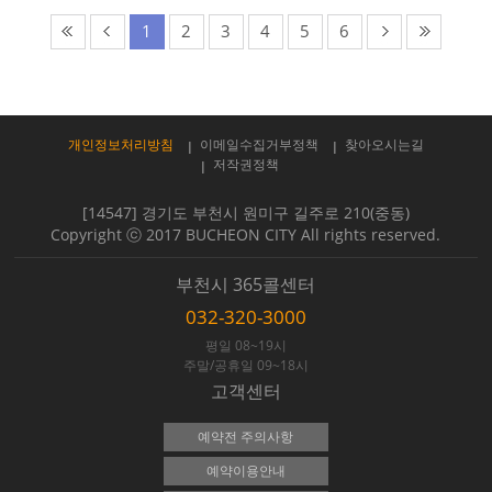
1
2
3
4
5
6
개인정보처리방침
이메일수집거부정책
찾아오시는길
저작권정책
[14547] 경기도 부천시 원미구 길주로 210(중동)
Copyright ⓒ 2017 BUCHEON CITY All rights reserved.
부천시 365콜센터
032-320-3000
평일 08~19시
주말/공휴일 09~18시
고객센터
예약전 주의사항
예약이용안내