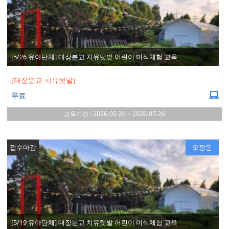
[5/26 유아단체] 대장분교 치유텃밭 어린이 미식체험 교육
[대장분교 치유텃밭]
무료
교육기간 : 2026-05-26 ~ 2026-05-26
접수마감
오정동
[5/19 유아단체] 대장분교 치유텃밭 어린이 미식체험 교육